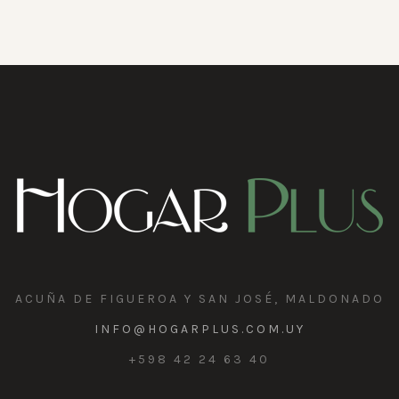
ACUÑA DE FIGUEROA Y SAN JOSÉ, MALDONADO
INFO@HOGARPLUS.COM.UY
+598 42 24 63 40