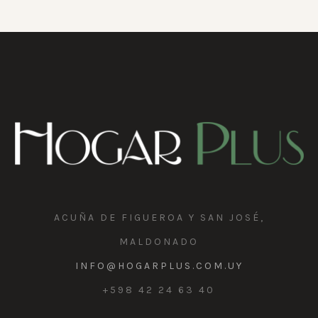
ACUÑA DE FIGUEROA Y SAN JOSÉ,
MALDONADO
INFO@HOGARPLUS.COM.UY
+598 42 24 63 40